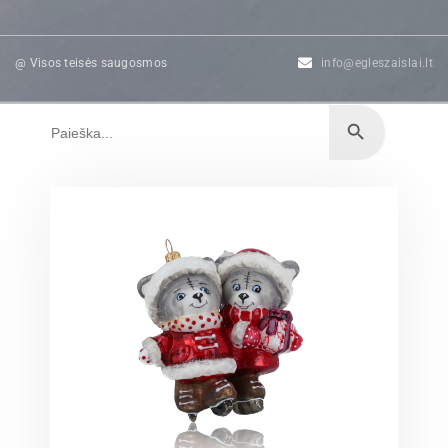
@ Visos teisės saugosmos
info@egleszaislai.lt