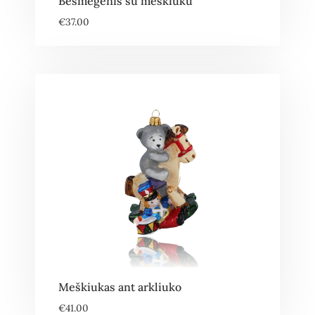
Besmegenis su meškiuku
€
37.00
Meškiukas ant arkliuko
€
41.00