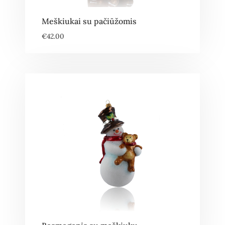
Meškiukai su pačiūžomis
€
42.00