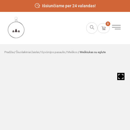
Išsiunčiame per 24 valandas!
0
Pradžia
/
Šiuolaikiniai žaislai
/
Gyvūnijos pasaulis
/
Meškos
/ Meškiukas su eglute
HOVER