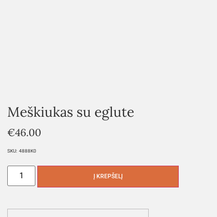
Meškiukas su eglute
€
46.00
SKU:
4888K0
Į KREPŠELĮ