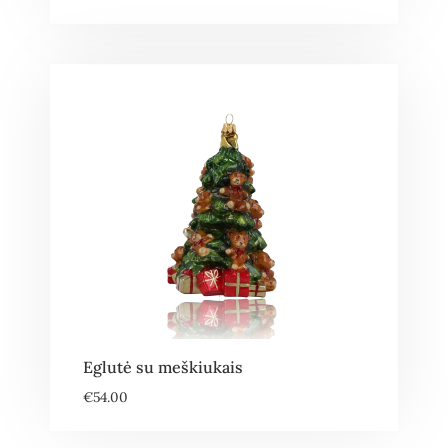
Eglutė su meškiukais
€
54.00