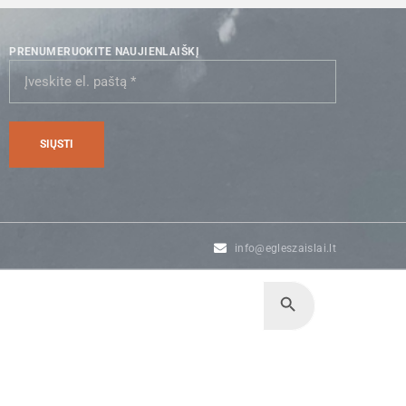
PRENUMERUOKITE NAUJIENLAIŠKĮ
info@egleszaislai.lt