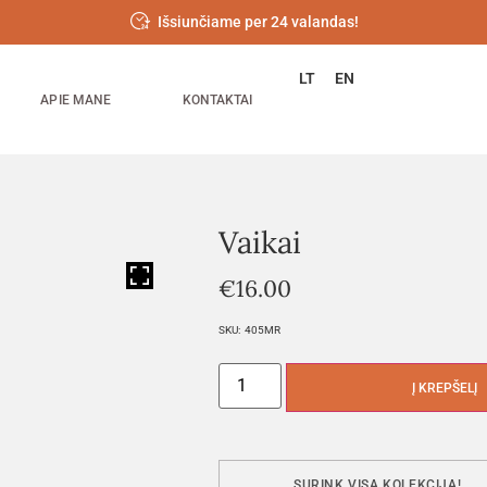
Išsiunčiame per 24 valandas!
LT
EN
APIE MANE
KONTAKTAI
Vaikai
HOVER
€
16.00
SKU:
405MR
Į KREPŠELĮ
SURINK VISĄ KOLEKCIJĄ!