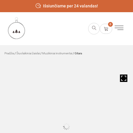
Išsiunčiame per 24 valandas!
0
Pradžia
/
Šiuolaikiniai žaislai
/
Muzikiniai instrumentai
/ Gitara
HOVER