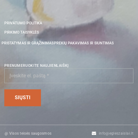
PRIVATUMO POLITIKA
PIRKIMO TAISYKLĖS
PRISTATYMAS IR GRĄŽINIMAS
PREKIŲ PAKAVIMAS IR SIUNTIMAS
PRENUMERUOKITE NAUJIENLAIŠKĮ
@ Visos teisės saugosmos
info@egleszaislai.lt