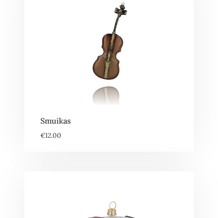
Smuikas
€
12.00