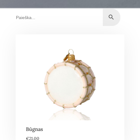
Būgnas
€
21.00