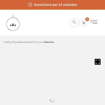
Išsiunčiame per 24 valandas!
0
Pradžia
/
Šiuolaikiniai žaislai
/
Žmonės
/ Matrioška
HOVER