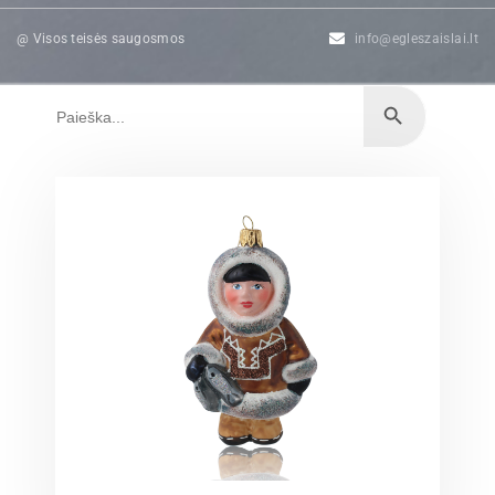
@ Visos teisės saugosmos
info@egleszaislai.lt