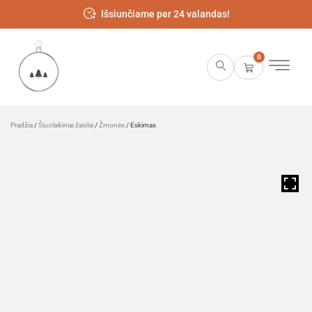
Išsiunčiame per 24 valandas!
0
Pradžia
/
Šiuolaikiniai žaislai
/
Žmonės
/ Eskimas
HOVER