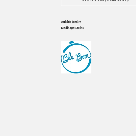
Aukštis (cm):
9
Medžiaga:
Stiklas
HOVER