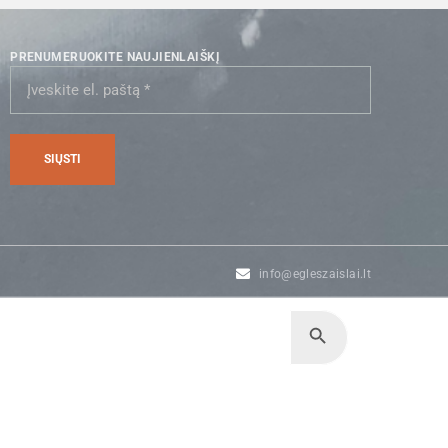
PRENUMERUOKITE NAUJIENLAIŠKĮ
info@egleszaislai.lt