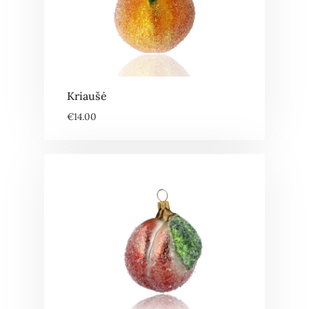
Kriaušė
€
14.00