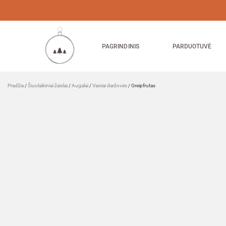
PAGRINDINIS
PARDUOTUVĖ
Pradžia
/
Šiuolaikiniai žaislai
/
Augalai
/
Vaisiai daržovės
/ Greipfrutas