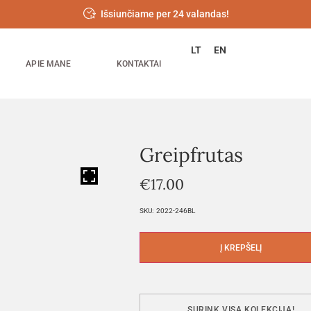
Išsiunčiame per 24 valandas!
LT
EN
APIE MANE
KONTAKTAI
Greipfrutas
HOVER
€
17.00
SKU:
2022-246BL
Į KREPŠELĮ
SURINK VISĄ KOLEKCIJĄ!