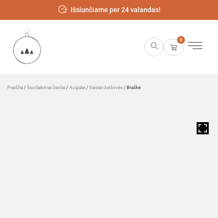
Išsiunčiame per 24 valandas!
0
Pradžia
/
Šiuolaikiniai žaislai
/
Augalai
/
Vaisiai daržovės
/ Braškė
HOVER