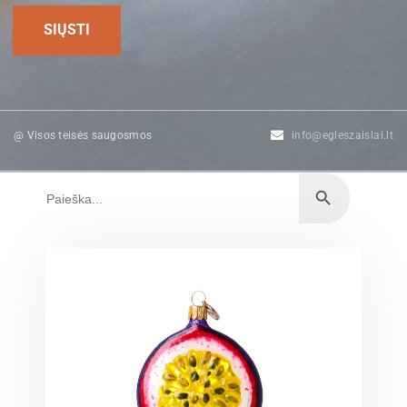
@ Visos teisės saugosmos
info@egleszaislai.lt