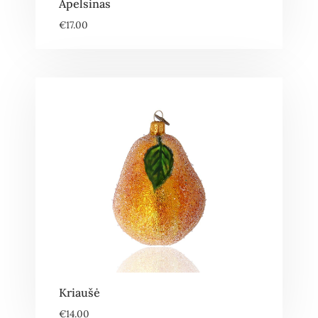
Apelsinas
€
17.00
Kriaušė
€
14.00