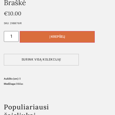
Braškė
€
10.00
SKU:
29B876IR
Į KREPŠELĮ
SURINK VISĄ KOLEKCIJĄ!
Aukštis (cm):
5
Medžiaga:
Stiklas
Populiariausi