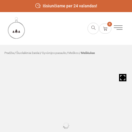
Išsiunčiame per 24 valandas!
0
Pradžia
/
Šiuolaikiniai žaislai
/
Gyvūnijos pasaulis
/
Meškos
/ Meškiukas
HOVER