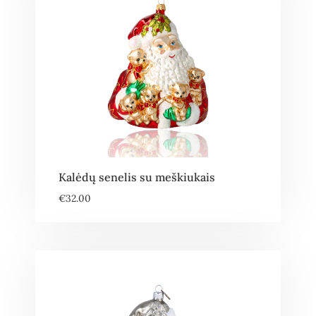
Kalėdų senelis su meškiukais
€
32.00