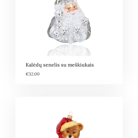
Kalėdų senelis su meškiukais
€
32.00