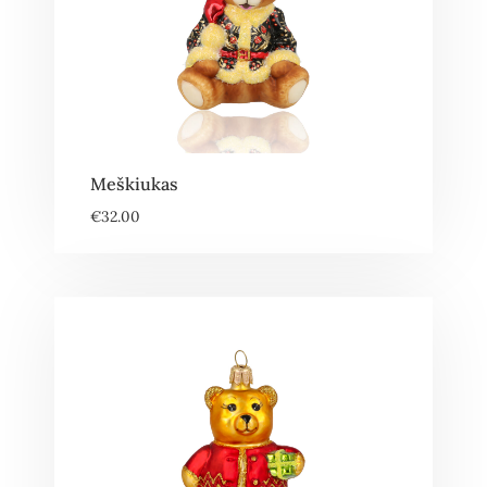
Meškiukas
€
32.00