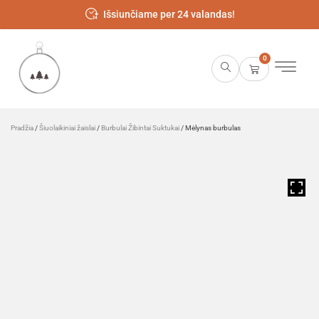
Išsiunčiame per 24 valandas!
0
Pradžia
/
Šiuolaikiniai žaislai
/
Burbulai Žibintai Suktukai
/ Mėlynas burbulas
HOVER