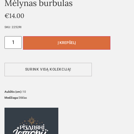
Mėlynas burbulas
€
14.00
SKU:
2252RI
Į KREPŠELĮ
SURINK VISĄ KOLEKCIJĄ!
Aukštis (cm):
10
Medžiaga:
Stiklas