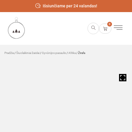
Išsiunčiame per 24 valandas!
0
Pradžia
/
Šiuolaikiniai žaislai
/
Gyvūnijos pasaulis
/
Afrika
/ Žirafa
HOVER