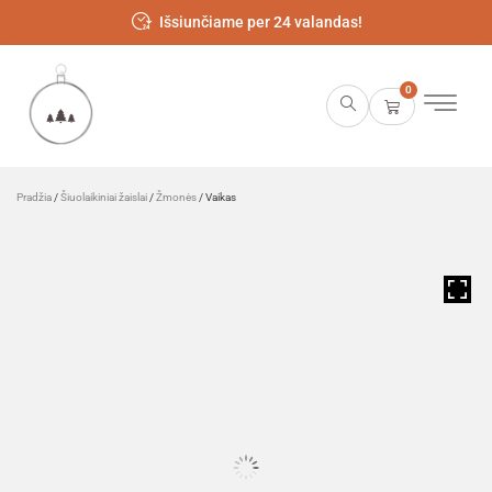
Išsiunčiame per 24 valandas!
0
Pradžia
/
Šiuolaikiniai žaislai
/
Žmonės
/ Vaikas
HOVER