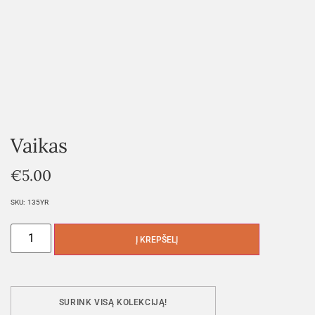
Vaikas
€
5.00
SKU:
135YR
Į KREPŠELĮ
SURINK VISĄ KOLEKCIJĄ!