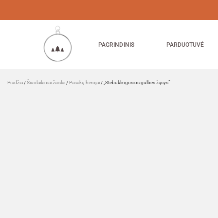
PAGRINDINIS
PARDUOTUVĖ
Pradžia
/
Šiuolaikiniai žaislai
/
Pasakų herojai
/ „Stebuklingosios gulbės žąsys”