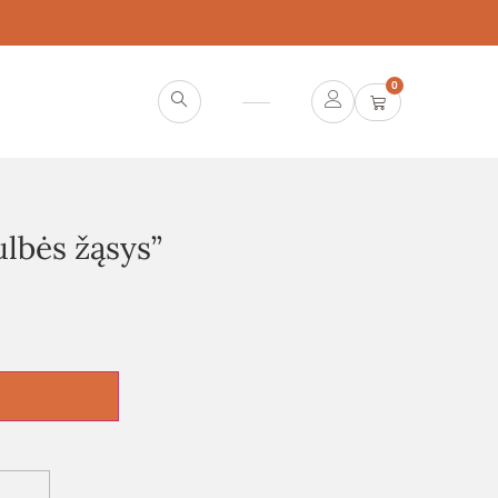
0
ulbės žąsys”