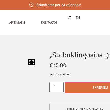
Išsiunčiame per 24 valandas!
LT
EN
APIE MANE
KONTAKTAI
„Stebuklingosios g
HOVER
€
45.00
SKU:
25042809MT
Į KREPŠELĮ
SURINK VISĄ KOLEKCIJĄ!