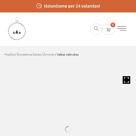
Išsiunčiame per 24 valandas!
0
Pradžia
/
Šiuolaikiniai žaislai
/
Žmonės
/ Vaikas vatinukas
HOVER