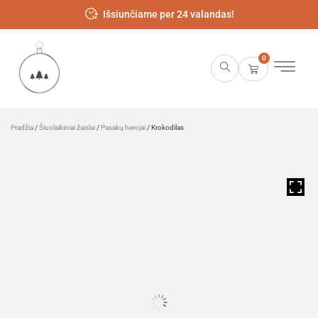
Išsiunčiame per 24 valandas!
0
Pradžia
/
Šiuolaikiniai žaislai
/
Pasakų herojai
/ Krokodilas
HOVER