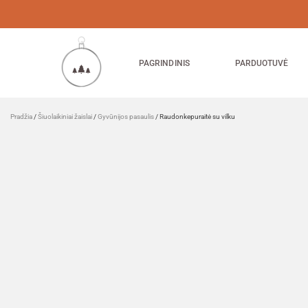
PAGRINDINIS
PARDUOTUVĖ
Pradžia
/
Šiuolaikiniai žaislai
/
Gyvūnijos pasaulis
/ Raudonkepuraitė su vilku