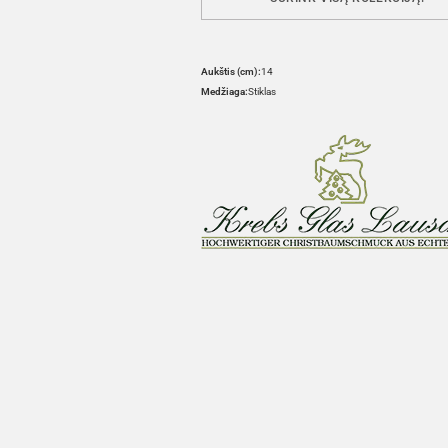
Aukštis (cm):
14
Medžiaga:
Stiklas