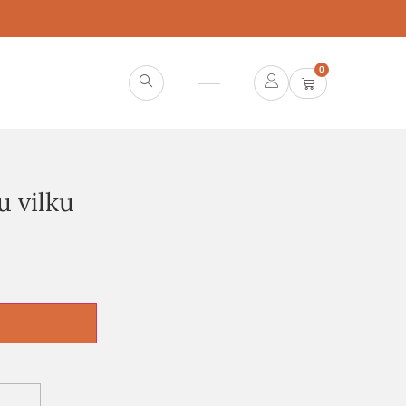
0
 vilku