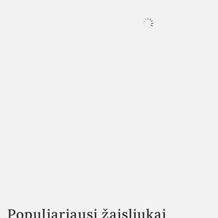
Populiariausi žaisliukai