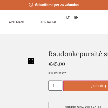
Išsiunčiame per 24 valandas!
LT
EN
APIE MANE
KONTAKTAI
Raudonkepuraitė su
HOVER
€
45.00
SKU:
KGL80967
Į KREPŠELĮ
SURINK VISĄ KOLEKCIJĄ!