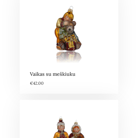
Vaikas su meškiuku
€
42.00