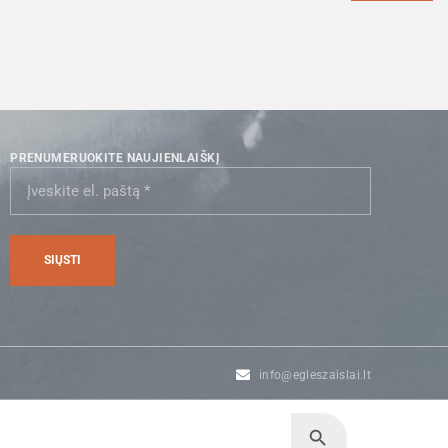
PRENUMERUOKITE NAUJIENLAIŠKĮ
info@egleszaislai.lt