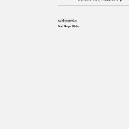
Aukštis (cm):
8
Medžiaga:
Stiklas