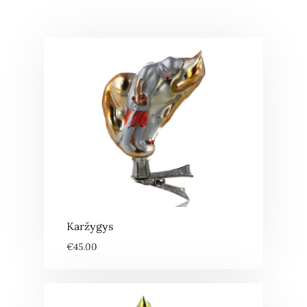
Karžygys
€
45.00