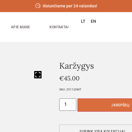
Išsiunčiame per 24 valandas!
LT
EN
APIE MANE
KONTAKTAI
Karžygys
HOVER
€
45.00
SKU:
251120MT
Į KREPŠELĮ
SURINK VISĄ KOLEKCIJĄ!