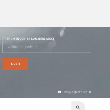
PRENUMERUOKITE NAUJIENLAIŠKĮ
info@egleszaislai.lt