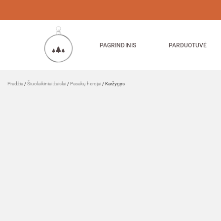
PAGRINDINIS
PARDUOTUVĖ
Pradžia
/
Šiuolaikiniai žaislai
/
Pasakų herojai
/ Karžygys