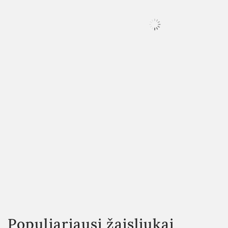
Populiariausi žaisliukai