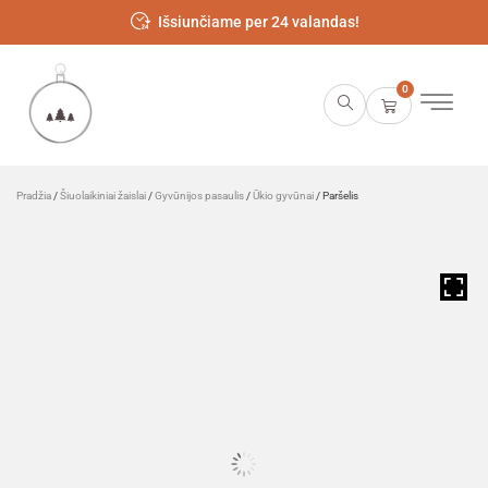
Išsiunčiame per 24 valandas!
0
Pradžia
/
Šiuolaikiniai žaislai
/
Gyvūnijos pasaulis
/
Ūkio gyvūnai
/ Paršelis
HOVER