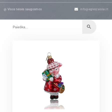
@ Visos teisės saugosmos
info@egleszaislai.lt