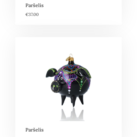
Paršelis
€
37.00
Paršelis