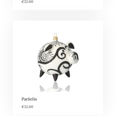
€
32.00
Paršelis
€
32.00