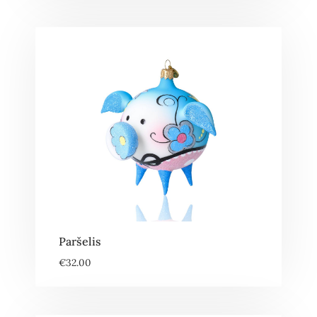
Paršelis
€
32.00