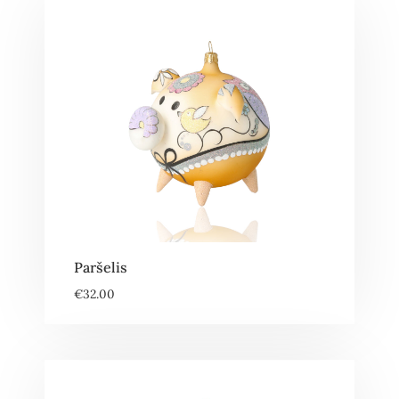
Paršelis
€
32.00