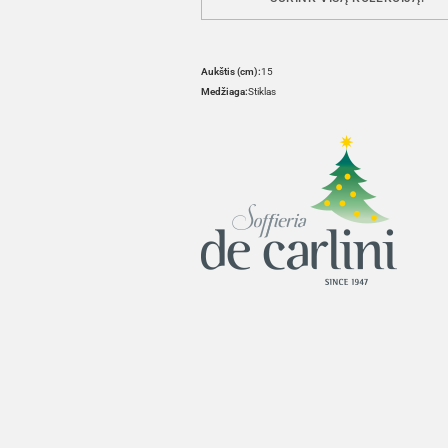
Aukštis (cm):
15
Medžiaga:
Stiklas
HOVER