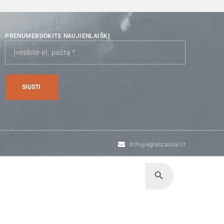
PRENUMERUOKITE NAUJIENLAIŠKĮ
info@egleszaislai.lt