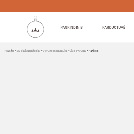
PAGRINDINIS
PARDUOTUVĖ
Pradžia
/
Šiuolaikiniai žaislai
/
Gyvūnijos pasaulis
/
Ūkio gyvūnai
/ Paršelis