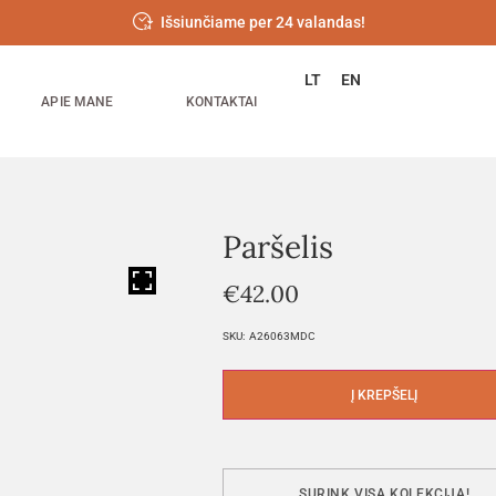
Išsiunčiame per 24 valandas!
LT
EN
APIE MANE
KONTAKTAI
Paršelis
HOVER
€
42.00
SKU:
A26063MDC
Į KREPŠELĮ
SURINK VISĄ KOLEKCIJĄ!