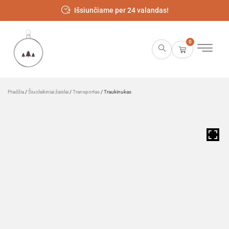
Išsiunčiame per 24 valandas!
0
Pradžia
/
Šiuolaikiniai žaislai
/
Transportas
/ Traukinukas
HOVER