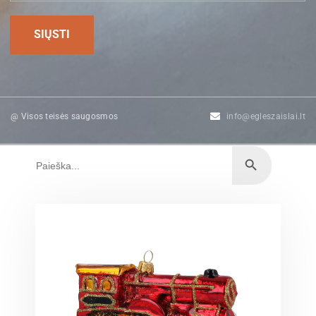
@ Visos teisės saugosmos
info@egleszaislai.lt