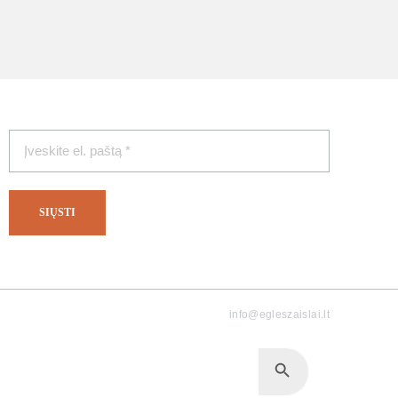
PRENUMERUOKITE NAUJIENLAIŠKĮ
info@egleszaislai.lt