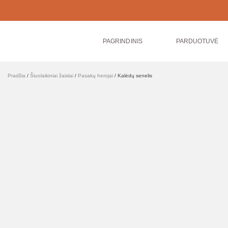
PAGRINDINIS
PARDUOTUVĖ
Pradžia
/
Šiuolaikiniai žaislai
/
Pasakų herojai
/ Kalėdų senelis