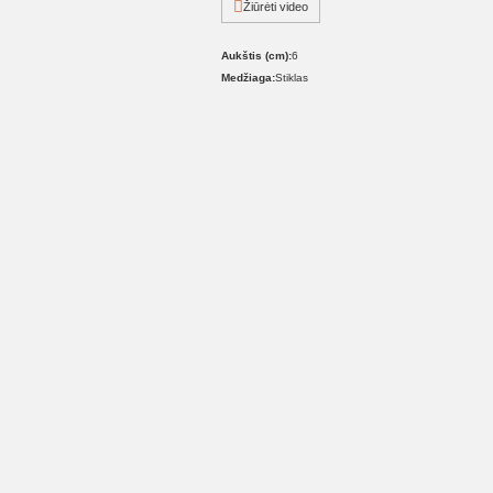
Žiūrėti video
Aukštis (cm):
6
Medžiaga:
Stiklas