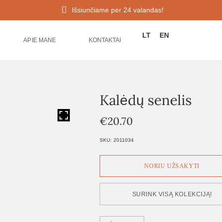
Išsiunčiame per 24 valandas!
LT
EN
APIE MANE
KONTAKTAI
Kalėdų senelis
HOVER
€
20.70
SKU:
2011034
SURINK VISĄ KOLEKCIJĄ!