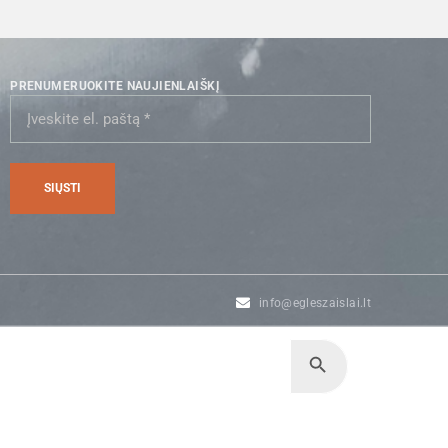
PRENUMERUOKITE NAUJIENLAIŠKĮ
info@egleszaislai.lt