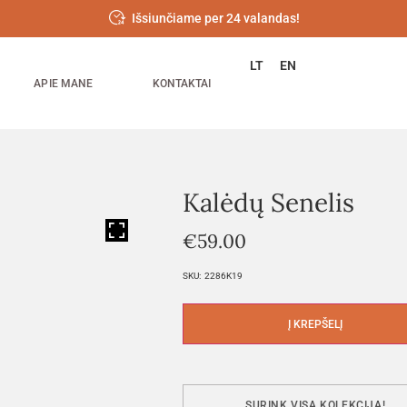
Išsiunčiame per 24 valandas!
LT
EN
APIE MANE
KONTAKTAI
Kalėdų Senelis
HOVER
€
59.00
SKU:
2286K19
Į KREPŠELĮ
SURINK VISĄ KOLEKCIJĄ!