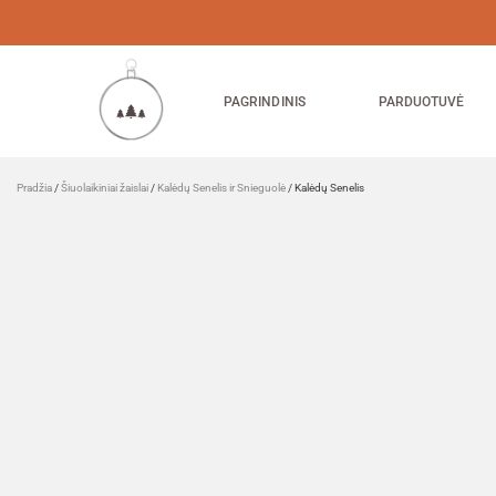
PAGRINDINIS
PARDUOTUVĖ
Pradžia
/
Šiuolaikiniai žaislai
/
Kalėdų Senelis ir Snieguolė
/ Kalėdų Senelis