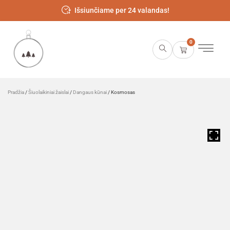
Išsiunčiame per 24 valandas!
0
Pradžia
/
Šiuolaikiniai žaislai
/
Dangaus kūnai
/ Kosmosas
HOVER