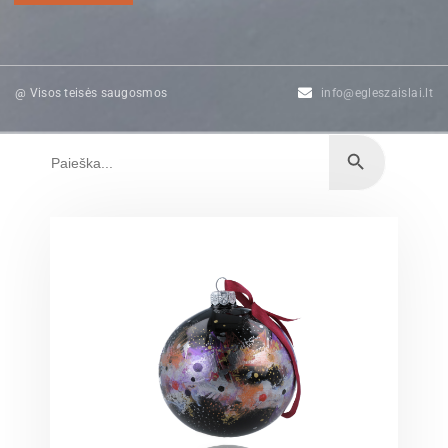
@ Visos teisės saugosmos
info@egleszaislai.lt