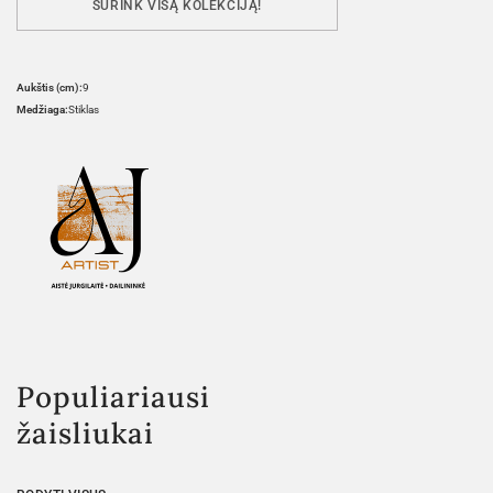
SURINK VISĄ KOLEKCIJĄ!
Aukštis (cm):
9
Medžiaga:
Stiklas
Populiariausi
žaisliukai