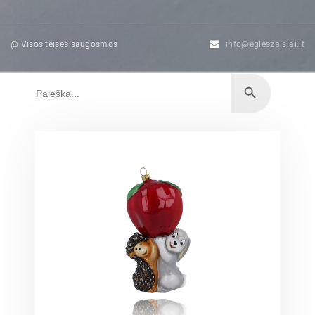
@ Visos teisės saugosmos
info@egleszaislai.lt