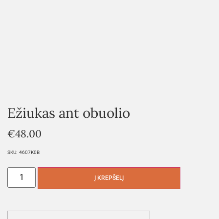
Ežiukas ant obuolio
€
48.00
SKU:
4607K0B
Į KREPŠELĮ