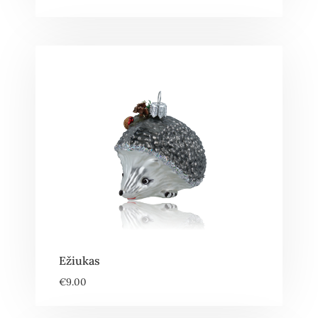
Ežiukas
€
9.00