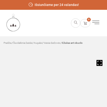
Išsiunčiame per 24 valandas!
0
Pradžia
/
Šiuolaikiniai žaislai
/
Augalai
/
Vaisiai daržovės
/ Ežiukas ant obuolio
HOVER