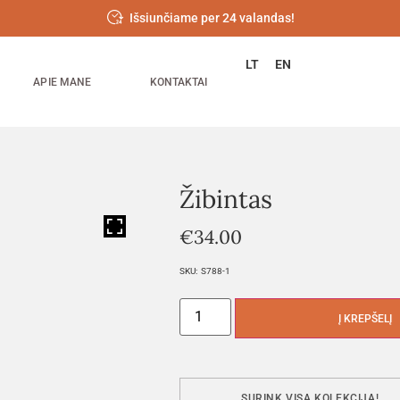
Išsiunčiame per 24 valandas!
LT
EN
APIE MANE
KONTAKTAI
Žibintas
HOVER
€
34.00
SKU:
S788-1
Į KREPŠELĮ
SURINK VISĄ KOLEKCIJĄ!