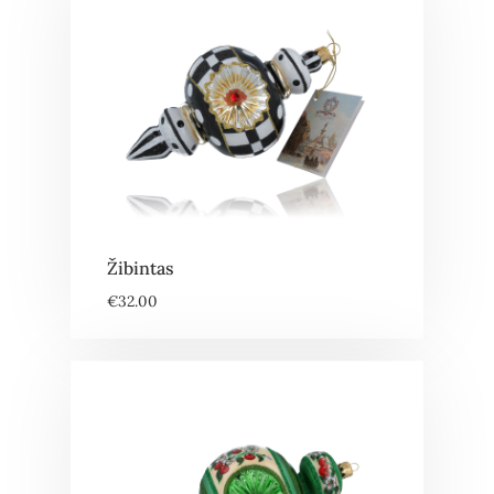
Žibintas
€
32.00