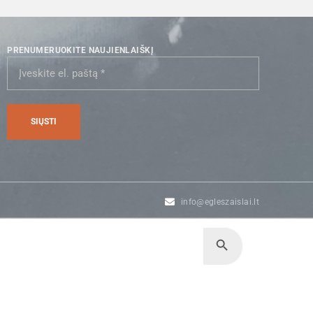
PRENUMERUOKITE NAUJIENLAIŠKĮ
info@egleszaislai.lt