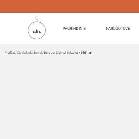
PAGRINDINIS
PARDUOTUVĖ
Pradžia
/
Šiuolaikiniai žaislai
/
Burbulai Žibintai Suktukai
/ Žibintas