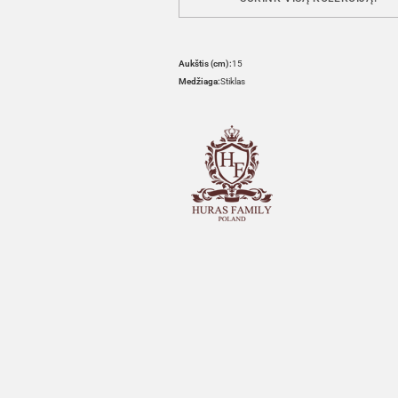
Aukštis (cm):
15
Medžiaga:
Stiklas
HOVER