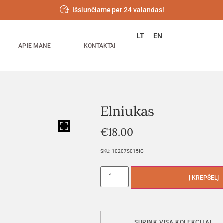
Išsiunčiame per 24 valandas!
LT
EN
APIE MANE
KONTAKTAI
Elniukas
HOVER
€
18.00
SKU:
10207S015IG
Į KREPŠELĮ
SURINK VISĄ KOLEKCIJĄ!