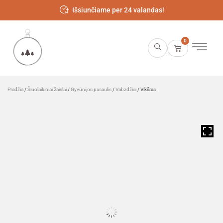
Išsiunčiame per 24 valandas!
0
Pradžia
/
Šiuolaikiniai žaislai
/
Gyvūnijos pasaulis
/
Vabzdžiai
/ Vikšras
HOVER