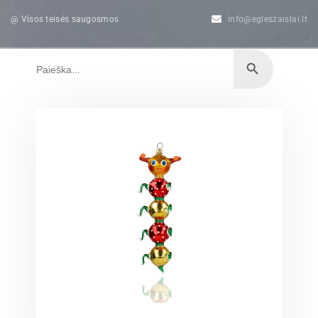
@ Visos teisės saugosmos
info@egleszaislai.lt