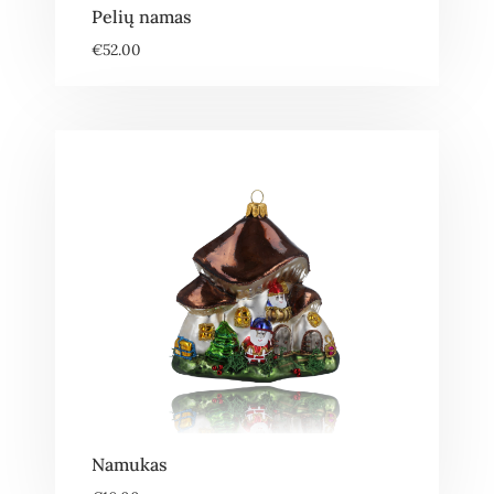
Pelių namas
€
52.00
Namukas