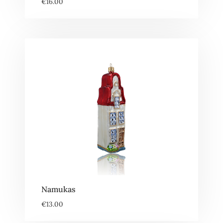
€
16.00
Namukas
€
13.00