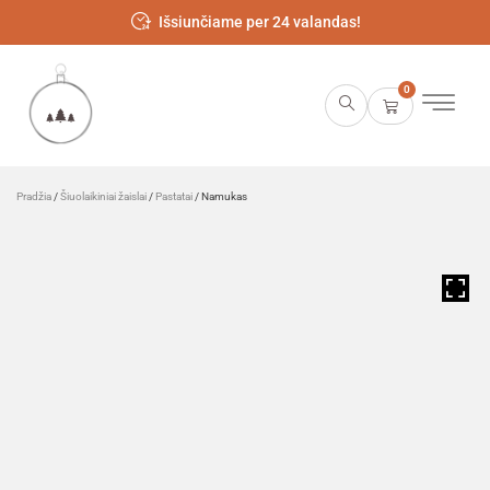
Išsiunčiame per 24 valandas!
0
Pradžia
/
Šiuolaikiniai žaislai
/
Pastatai
/ Namukas
HOVER