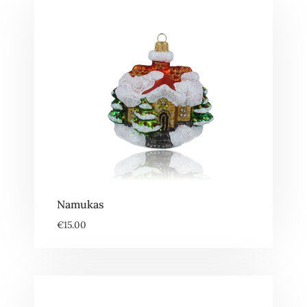
Namukas
€
15.00