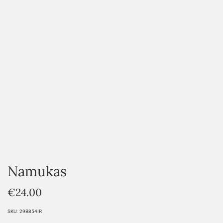
HOVER
Namukas
€
24.00
SKU:
29B854IR