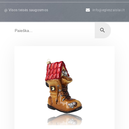
@ Visos teisės saugosmos
info@egleszaislai.lt