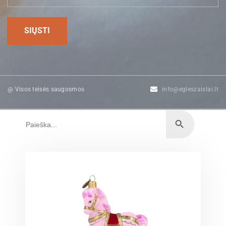
@ Visos teisės saugosmos
info@egleszaislai.lt