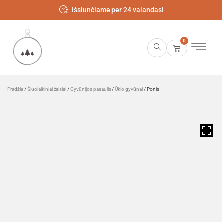
Išsiunčiame per 24 valandas!
0
Pradžia
/
Šiuolaikiniai žaislai
/
Gyvūnijos pasaulis
/
Ūkio gyvūnai
/ Ponis
HOVER