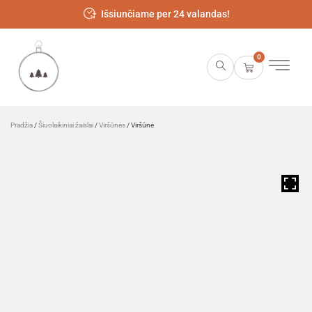
Išsiunčiame per 24 valandas!
0
Pradžia
/
Šiuolaikiniai žaislai
/
Viršūnės
/ Viršūnė
HOVER