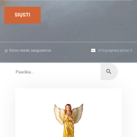
@ Visos teisės saugosmos
info@egleszaislai.lt