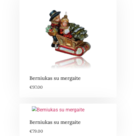
Berniukas su mergaite
€
97.00
Berniukas su mergaite
€
79.00