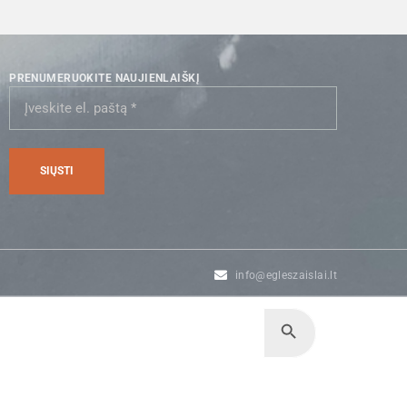
PRENUMERUOKITE NAUJIENLAIŠKĮ
info@egleszaislai.lt