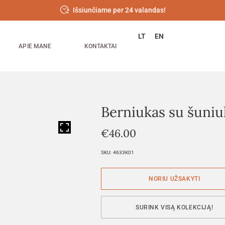
Išsiunčiame per 24 valandas!
LT
EN
APIE MANE
KONTAKTAI
Berniukas su šuni
HOVER
€
46.00
SKU:
4633K01
SURINK VISĄ KOLEKCIJĄ!