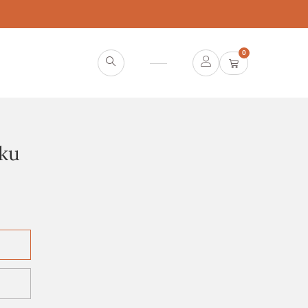
0
uku