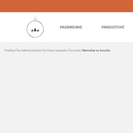
PAGRINDINIS
PARDUOTUVĖ
Pradžia
/
Šiuolaikiniai žaislai
/
Gyvūnijos pasaulis
/
Šuniukai
/ Berniukas su šuniuku