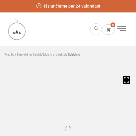
Išsiunčiame per 24 valandas!
0
Pradžia
/
Šiuolaikiniai žaislai
/
Maisto produktai
/ Saldainis
HOVER