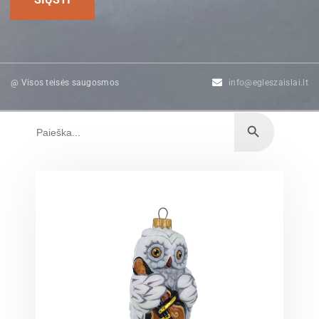
@ Visos teisės saugosmos
info@egleszaislai.lt