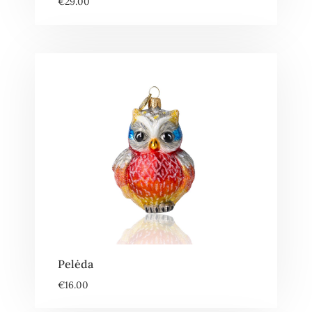
€
29.00
Pelėda
€
16.00