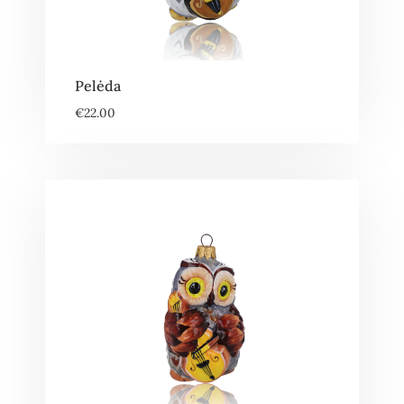
Pelėda
€
22.00