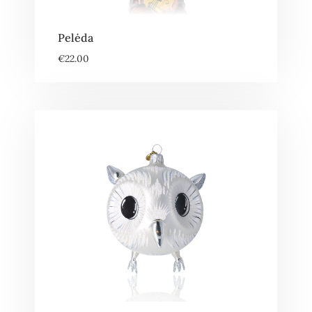
Pelėda
€
22.00