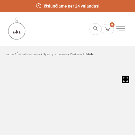
Išsiunčiame per 24 valandas!
0
Pradžia
/
Šiuolaikiniai žaislai
/
Gyvūnijos pasaulis
/
Paukščiai
/ Pelėda
HOVER