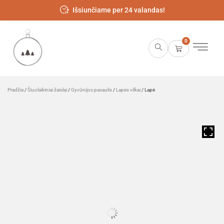
Išsiunčiame per 24 valandas!
0
Pradžia
/
Šiuolaikiniai žaislai
/
Gyvūnijos pasaulis
/
Lapės vilkai
/ Lapė
HOVER