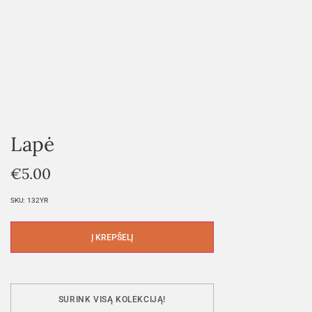
Lapė
€
5.00
SKU:
132YR
Į KREPŠELĮ
SURINK VISĄ KOLEKCIJĄ!