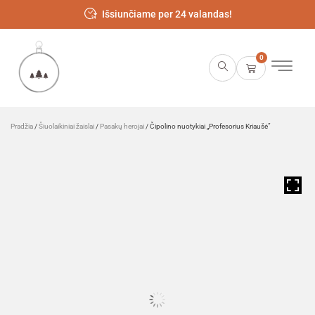
Išsiunčiame per 24 valandas!
0
Pradžia
/
Šiuolaikiniai žaislai
/
Pasakų herojai
/ Čipolino nuotykiai „Profesorius Kriaušė”
HOVER