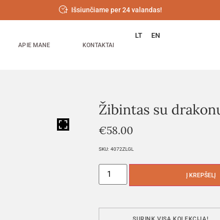
Išsiunčiame per 24 valandas!
LT
EN
APIE MANE
KONTAKTAI
Žibintas su drakon
HOVER
€
58.00
SKU:
4072ZLGL
Į KREPŠELĮ
SURINK VISĄ KOLEKCIJĄ!