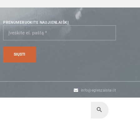
PRENUMERUOKITE NAUJIENLAIŠKĮ
info@egleszaislai.lt