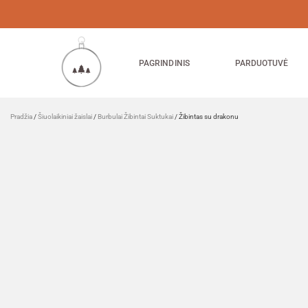
PAGRINDINIS
PARDUOTUVĖ
Pradžia
/
Šiuolaikiniai žaislai
/
Burbulai Žibintai Suktukai
/ Žibintas su drakonu