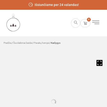
Išsiunčiame per 24 valandas!
0
Pradžia
/
Šiuolaikiniai žaislai
/
Pasakų herojai
/ Karžygys
HOVER