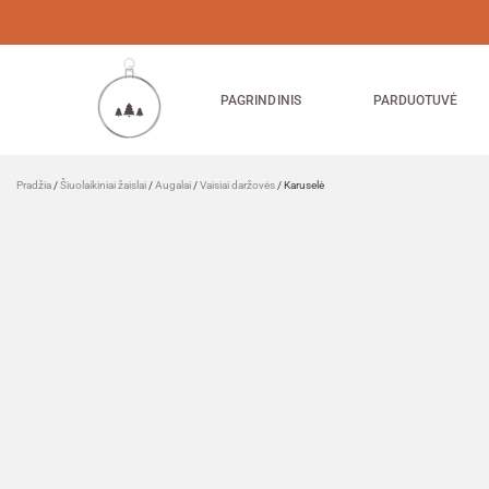
PAGRINDINIS
PARDUOTUVĖ
Pradžia
/
Šiuolaikiniai žaislai
/
Augalai
/
Vaisiai daržovės
/ Karuselė