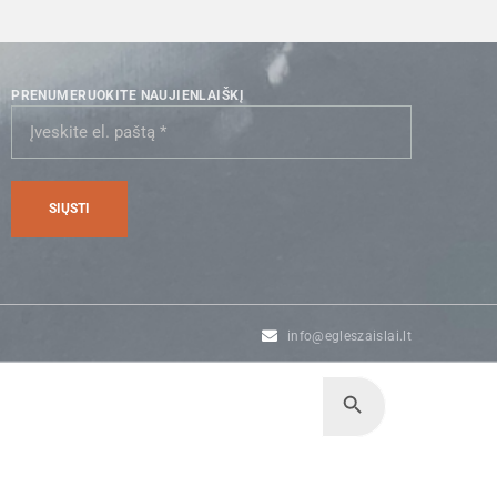
PRENUMERUOKITE NAUJIENLAIŠKĮ
info@egleszaislai.lt