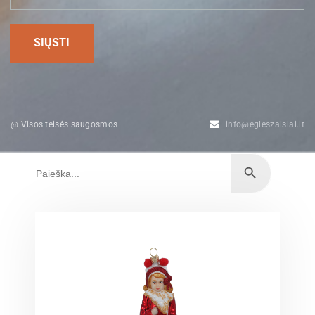
@ Visos teisės saugosmos
info@egleszaislai.lt