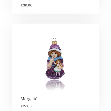
€
30.00
Mergaitė
€
22.00