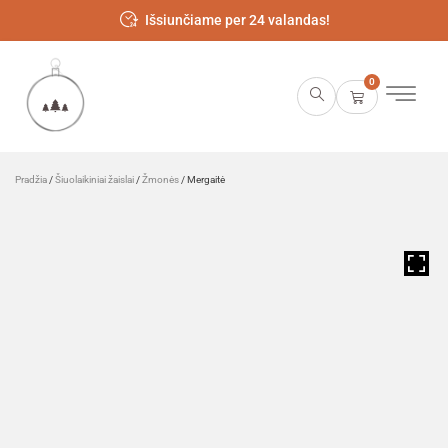
Išsiunčiame per 24 valandas!
0
Pradžia
/
Šiuolaikiniai žaislai
/
Žmonės
/ Mergaitė
HOVER