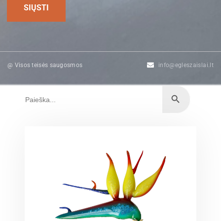
@ Visos teisės saugosmos
info@egleszaislai.lt