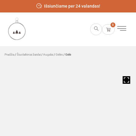
Išsiunčiame per 24 valandas!
0
Pradžia
/
Šiuolaikiniai žaislai
/
Augalai
/
Gėlės
/ Gėlė
HOVER