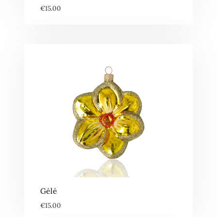
€
15.00
Gėlė
€
15.00