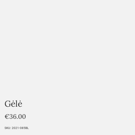
HOVER
Gėlė
€
36.00
SKU:
2021-085BL