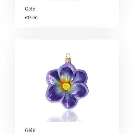
Gėlė
€
15.00
Gėlė