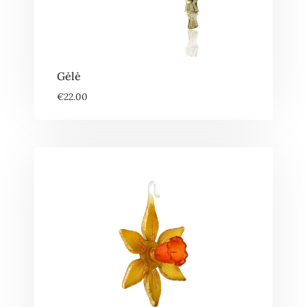
Gėlė
€
22.00