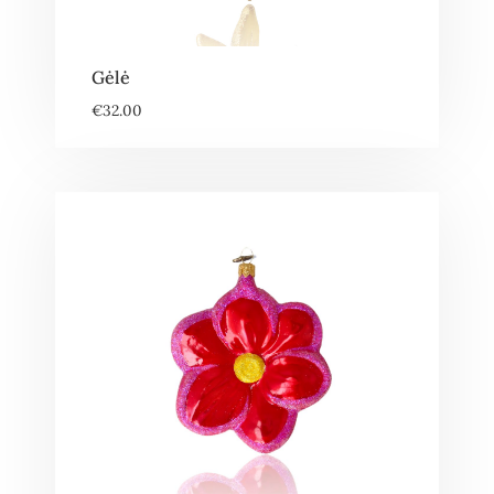
Gėlė
€
32.00