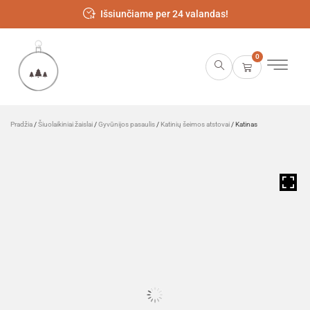
Išsiunčiame per 24 valandas!
0
Pradžia
/
Šiuolaikiniai žaislai
/
Gyvūnijos pasaulis
/
Katinių šeimos atstovai
/ Katinas
HOVER