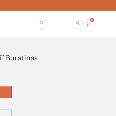
0
i” Buratinas