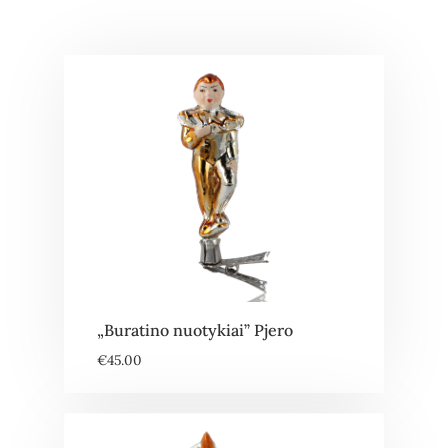
„Buratino nuotykiai” Pjero
€
45.00