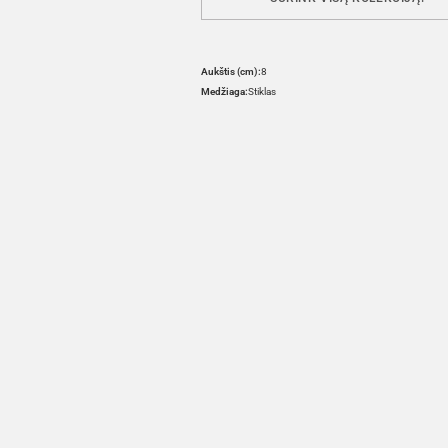
Aukštis (cm):
8
Medžiaga:
Stiklas