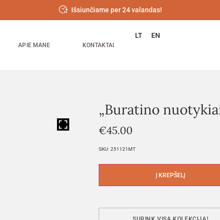
Išsiunčiame per 24 valandas!
LT
EN
APIE MANE
KONTAKTAI
„Buratino nuotykia
HOVER
€
45.00
SKU:
251121MT
Į KREPŠELĮ
SURINK VISĄ KOLEKCIJĄ!