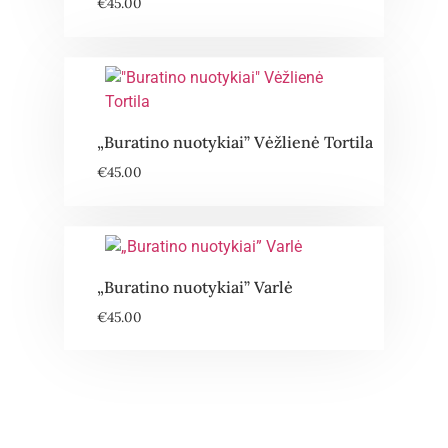
€
45.00
„Buratino nuotykiai” Vėžlienė Tortila
€
45.00
„Buratino nuotykiai” Varlė
€
45.00