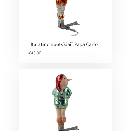
„Buratino nuotykiai” Papa Carlo
€
45.00