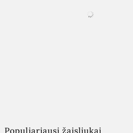
Populiariausi žaisliukai