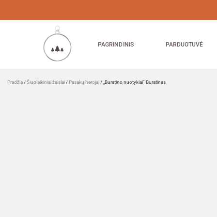
PAGRINDINIS
PARDUOTUVĖ
Pradžia
/
Šiuolaikiniai žaislai
/
Pasakų herojai
/ „Buratino nuotykiai” Buratinas