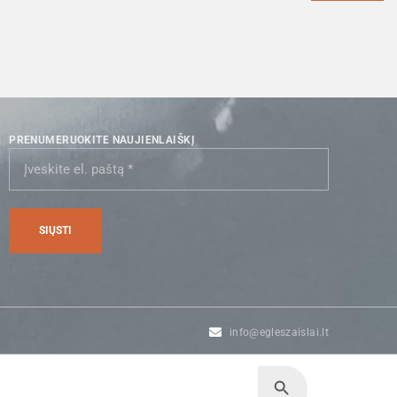
PRENUMERUOKITE NAUJIENLAIŠKĮ
info@egleszaislai.lt