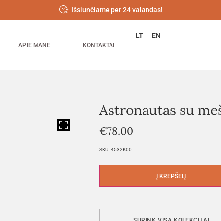
Išsiunčiame per 24 valandas!
LT
EN
APIE MANE
KONTAKTAI
Astronautas su me
HOVER
€
78.00
SKU:
4532K00
Į KREPŠELĮ
SURINK VISĄ KOLEKCIJĄ!