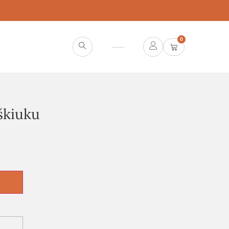
0
škiuku