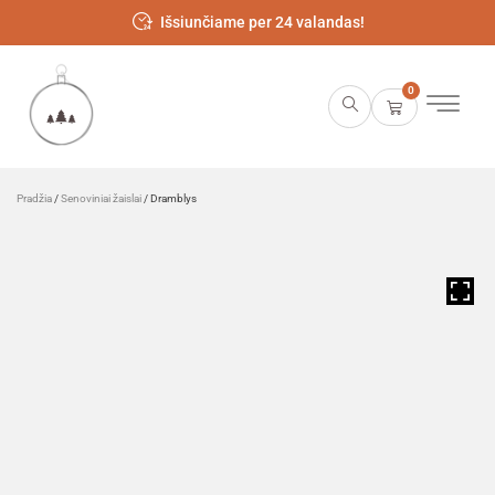
Išsiunčiame per 24 valandas!
0
Pradžia
/
Senoviniai žaislai
/ Dramblys
HOVER