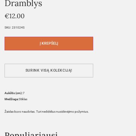
Dramblys
€
12.00
SKU:
231024S
Į KREPŠELĮ
SURINK VISĄ KOLEKCIJĄ!
Aukštis (cm):
7
Medžiaga:
Stiklas
Žaislas buvo naudotas. Turi nedidėlius nusidėvėjimo požymius.
Populiariausi