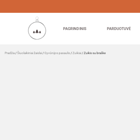
PAGRINDINIS
PARDUOTUVĖ
Pradžia
/
Šiuolaikiniai žaislai
/
Gyvūnijos pasaulis
/
Zuikiai
/ Zuikis su braške