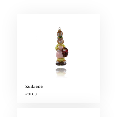
Zuikienė
€
31.00