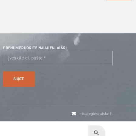
PRENUMERUOKITE NAUJIENLAIŠKĮ
info@egleszaislai.lt