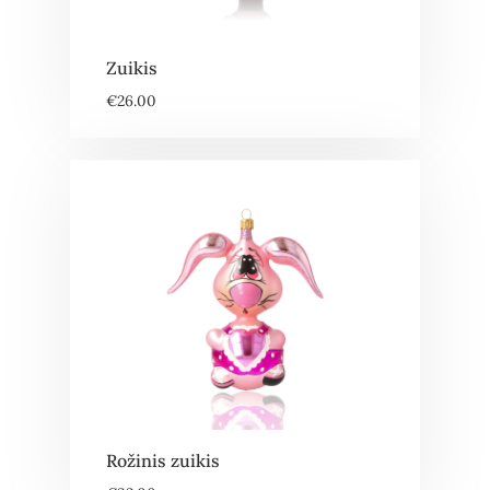
Zuikis
€
26.00
Rožinis zuikis