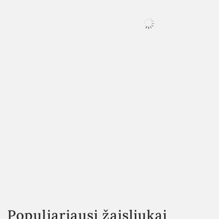
Populiariausi žaisliukai