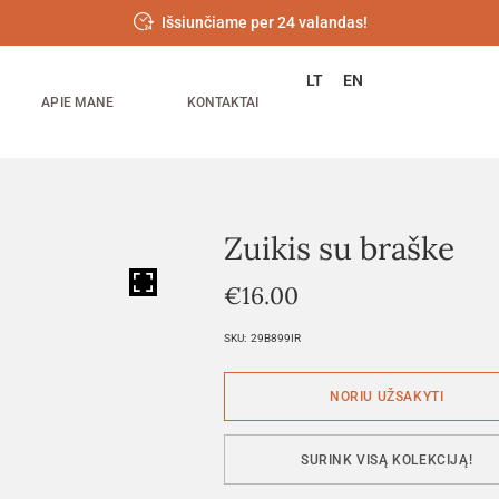
Išsiunčiame per 24 valandas!
LT
EN
APIE MANE
KONTAKTAI
Zuikis su braške
HOVER
€
16.00
SKU:
29B899IR
SURINK VISĄ KOLEKCIJĄ!