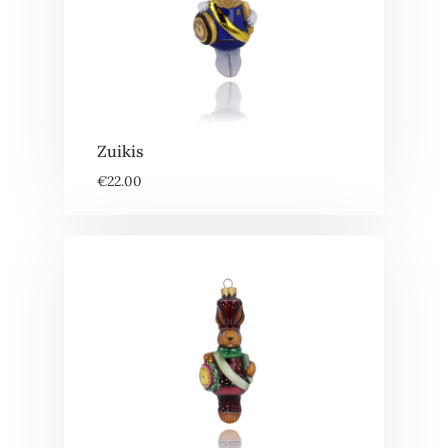
Zuikis
€
22.00