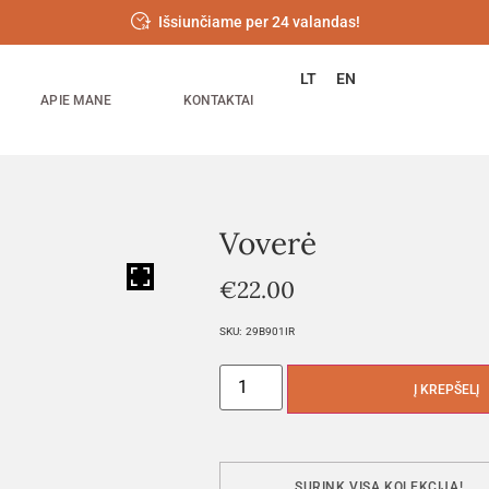
Išsiunčiame per 24 valandas!
LT
EN
APIE MANE
KONTAKTAI
Voverė
HOVER
€
22.00
SKU:
29B901IR
Į KREPŠELĮ
SURINK VISĄ KOLEKCIJĄ!