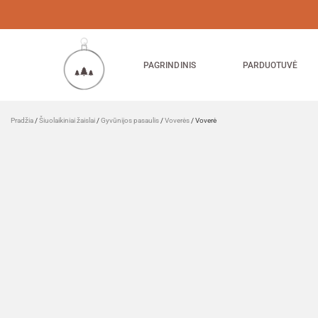
PAGRINDINIS
PARDUOTUVĖ
Pradžia
/
Šiuolaikiniai žaislai
/
Gyvūnijos pasaulis
/
Voverės
/ Voverė