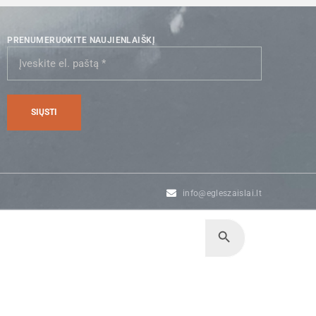
PRENUMERUOKITE NAUJIENLAIŠKĮ
info@egleszaislai.lt