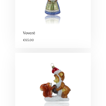
Voverė
€
65.00