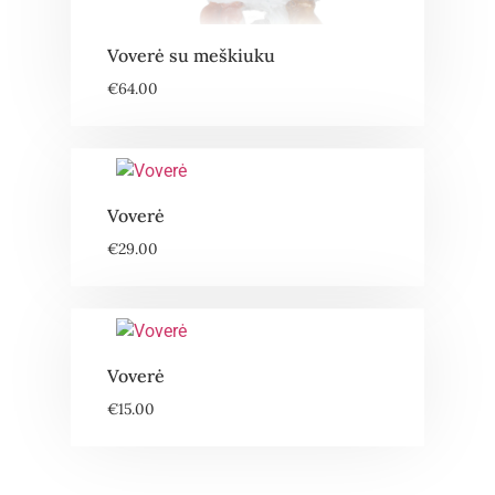
Voverė su meškiuku
€
64.00
Voverė
€
29.00
Voverė
€
15.00