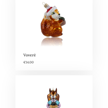
Voverė
€
14.00