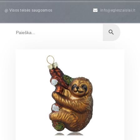
@ Visos teisės saugosmos
info@egleszaislai.lt