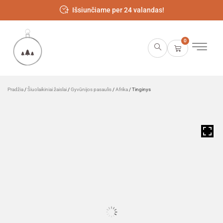
Išsiunčiame per 24 valandas!
0
Pradžia
/
Šiuolaikiniai žaislai
/
Gyvūnijos pasaulis
/
Afrika
/ Tinginys
HOVER