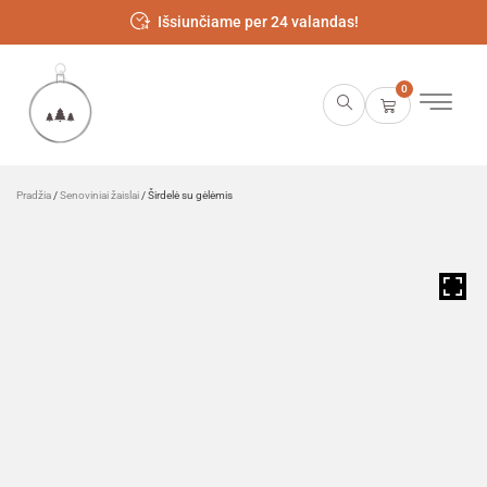
Išsiunčiame per 24 valandas!
0
Pradžia
/
Senoviniai žaislai
/ Širdelė su gėlėmis
HOVER