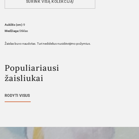
SURINK VISĄ KOLEKCIJĄ!
Aukštis (cm):
9
Medžiaga:
Stiklas
Žaislas buvo naudotas. Turi nedidelius nusidėvėjimo požymius.
Populiariausi
žaisliukai
RODYTI VISUS