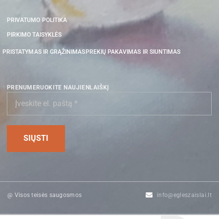
PRIVATUMO POLITIKA
PIRKIMO TAISYKLĖS
PRISTATYMAS IR GRĄŽINIMAS
PREKIŲ PAKAVIMAS IR SIUNTIMAS
PRENUMERUOKITE NAUJIENLAIŠKĮ
@ Visos teisės saugosmos
info@egleszaislai.lt