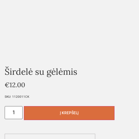
Širdelė su gėlėmis
€
12.00
SKU:
1120011CK
Į KREPŠELĮ