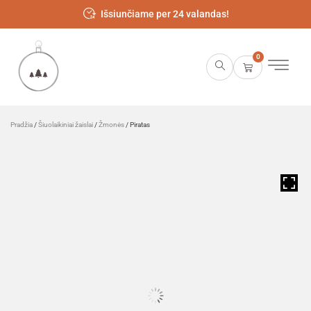
Išsiunčiame per 24 valandas!
0
Pradžia
/
Šiuolaikiniai žaislai
/
Žmonės
/ Piratas
HOVER