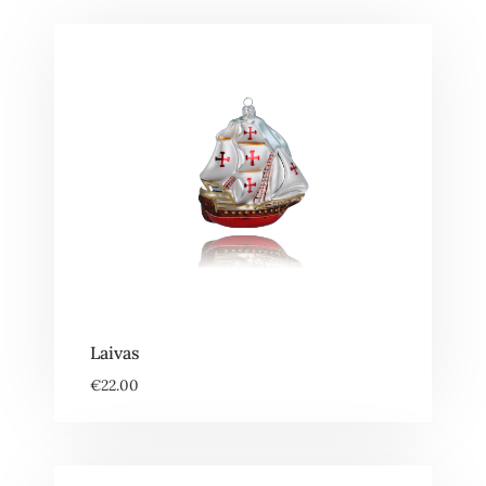
Laivas
€
22.00