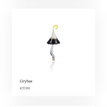
Grybas
€
27.00