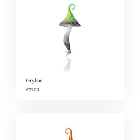
Grybas
€
27.00