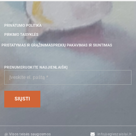
PRIVATUMO POLITIKA
PIRKIMO TAISYKLĖS
PRISTATYMAS IR GRĄŽINIMAS
PREKIŲ PAKAVIMAS IR SIUNTIMAS
PRENUMERUOKITE NAUJIENLAIŠKĮ
@ Visos teisės saugosmos
info@egleszaislai.lt