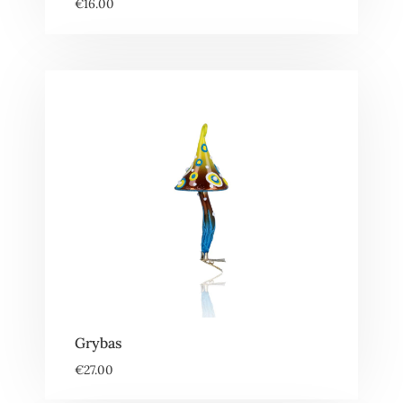
€
16.00
Grybas
€
27.00