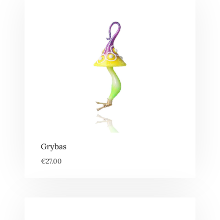
Grybas
€
27.00