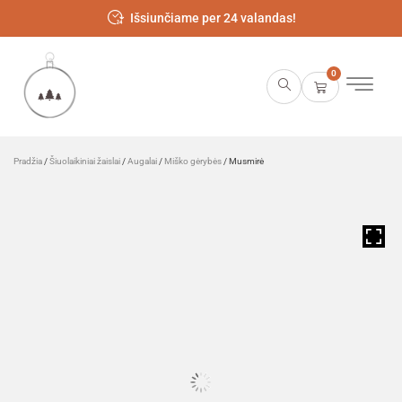
Išsiunčiame per 24 valandas!
0
Pradžia
/
Šiuolaikiniai žaislai
/
Augalai
/
Miško gėrybės
/ Musmirė
HOVER