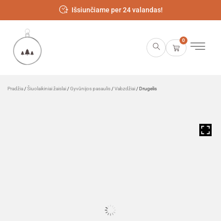
Išsiunčiame per 24 valandas!
0
Pradžia
/
Šiuolaikiniai žaislai
/
Gyvūnijos pasaulis
/
Vabzdžiai
/ Drugelis
HOVER